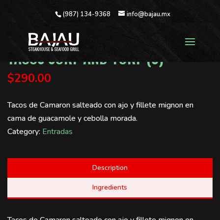
(987) 134-9368
info@bajau.mx
TACOS SURF AND TURF (3)
$
290.00
Tacos de Camaron salteado con ajo y fillete mignon en
cama de guacamole y cebolla morada.
Category:
Entradas
Description
Ingredients
Tacos de Camaron salteado con ajo y fillete mignon en